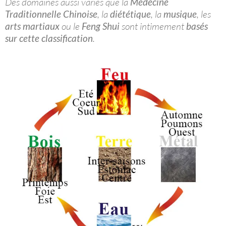
Des domaines aussi variés que la
Médecine
Traditionnelle Chinoise
, la
diététique
, la
musique
, les
arts martiaux
ou le
Feng
Shui
sont intimement
basés
sur cette classification
.