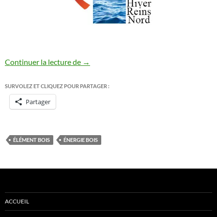
L’élément Bois
Continuer la lecture de
→
SURVOLEZ ET CLIQUEZ POUR PARTAGER :
Partager
ÉLÉMENT BOIS
ÉNERGIE BOIS
ACCUEIL