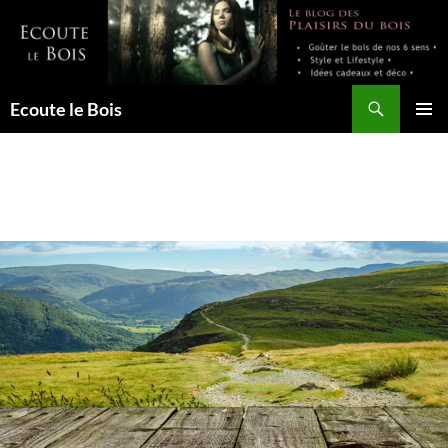
Aller
au
contenu
Recherche
Ecoute le Bois
MENU
PRINCI